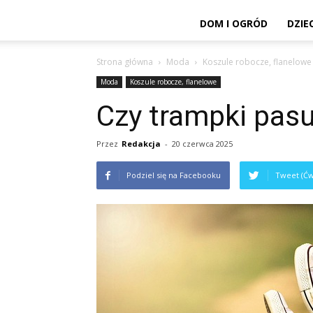
DOM I OGRÓD
DZIEC
Strona główna
Moda
Koszule robocze, flanelowe
Moda
Koszule robocze, flanelowe
Czy trampki pasu
Przez
Redakcja
-
20 czerwca 2025
Podziel się na Facebooku
Tweet (Ćw