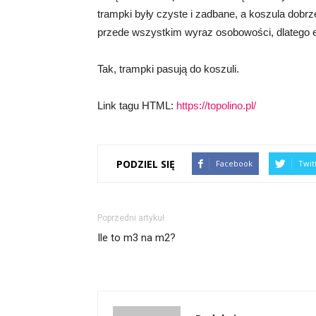
trampki były czyste i zadbane, a koszula dobr
przede wszystkim wyraz osobowości, dlatego ek
Tak, trampki pasują do koszuli.
Link tagu HTML:
https://topolino.pl/
PODZIEL SIĘ
Facebook
Twit
Poprzedni artykuł
Ile to m3 na m2?