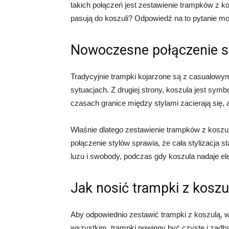
takich połączeń jest zestawienie trampków z k
pasują do koszuli? Odpowiedź na to pytanie m
Nowoczesne połączenie s
Tradycyjnie trampki kojarzone są z casualowy
sytuacjach. Z drugiej strony, koszula jest symb
czasach granice między stylami zacierają się, 
Właśnie dlatego zestawienie trampków z kosz
połączenie stylów sprawia, że cała stylizacja s
luzu i swobody, podczas gdy koszula nadaje ele
Jak nosić trampki z koszu
Aby odpowiednio zestawić trampki z koszulą, w
wszystkim, trampki powinny być czyste i zadb