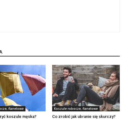
A
ocze, flanelowe
Koszule robocze, flanelowe
zyć koszule męska?
Co zrobić jak ubranie się skurczy?