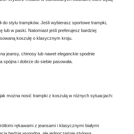
 do stylu trampków. Jeśli wybierasz sportowe trampki,
ę lub w paski. Natomiast jeśli preferujesz bardziej
pasowaną koszulę o klasycznym kroju.
na jeansy, chinosy lub nawet eleganckie spodnie
ła spójna i dobrze do siebie pasowała.
ą, jak można nosić trampki z koszulą w różnych sytuacjach:
rótkimi rękawami z jeansami i klasycznymi białymi
zacja będzie wygodna, ale jednocześnie stylowa.