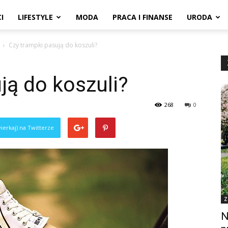
I
LIFESTYLE
MODA
PRACA I FINANSE
URODA
Czy trampki pasują do koszuli?
ją do koszuli?
268
0
ierkaj) na Twitterze
Z
N