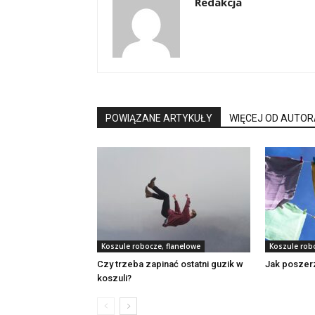
Redakcja
POWIĄZANE ARTYKUŁY
WIĘCEJ OD AUTOR
Koszule robocze, flanelowe
Koszule rob
Czy trzeba zapinać ostatni guzik w
Jak poszer
koszuli?