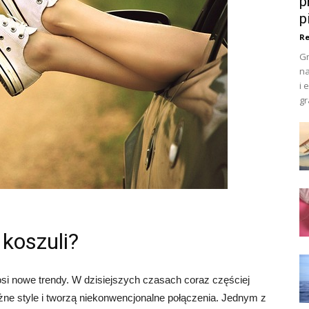
p
p
Re
Gr
na
i 
gr
 koszuli?
nosi nowe trendy. W dzisiejszych czasach coraz częściej
ne style i tworzą niekonwencjonalne połączenia. Jednym z