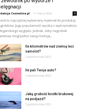
rzewodnik po wyborze i
ielęgnacji
dakcja Cosmoline.pl
-
11 marca 2026
0
anit to najczęściej wybierany materiał do produkcji
grobków. Jego popularność wynika z wytrzymałości
eleganckiego wyglądu. Jednak, żeby nagrobek
anitowy mógł pełnić swoją funkcję...
Ile kilometrów nad ziemią leci
samolot?
3 października 2025
Ile pali Twoje auto?
3 października 2025
Jaką grubość kostki brukowej
na podjazd?
3 października 2025