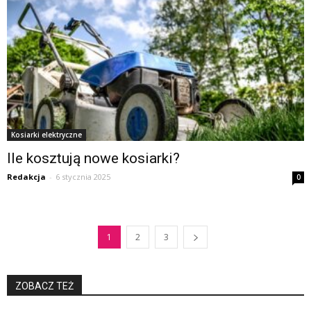
Kosiarki elektryczne
Ile kosztują nowe kosiarki?
Redakcja
-
6 stycznia 2025
0
1
2
3
ZOBACZ TEŻ