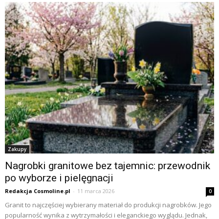
Zakupy
Nagrobki granitowe bez tajemnic: przewodnik
po wyborze i pielęgnacji
Redakcja Cosmoline.pl
-
11 marca 2026
0
Granit to najczęściej wybierany materiał do produkcji nagrobków. Jego
popularność wynika z wytrzymałości i eleganckiego wyglądu. Jednak,