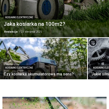
KOSIARKI ELEKTRYCZNE
Jaka kosiarka na 100m2?
Redakcja
-
23 sierpnia 2025
KOSIARKI ELEKTRYCZNE
KOSIARKI EL
Czy kosiarka akumulatorowa ma sens?
Jakie siln